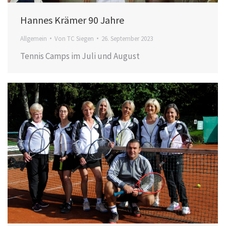
Hannes Krämer 90 Jahre
Allgemein
Von
TC Siegen
26. September 2023
Tennis Camps im Juli und August