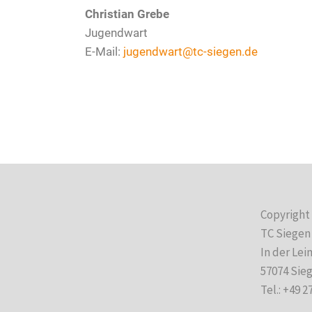
Christian Grebe
Jugendwart
E-Mail:
jugendwart@tc-siegen.de
Copyright
TC Siegen 
In der Lei
57074 Sie
Tel.: +49 2