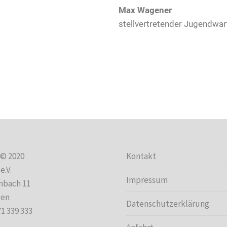
Max Wagener
stellvertretender Jugendwar
 © 2020
Kontakt
e.V.
Impressum
mbach 11
gen
Datenschutzerklärung
71 339 333