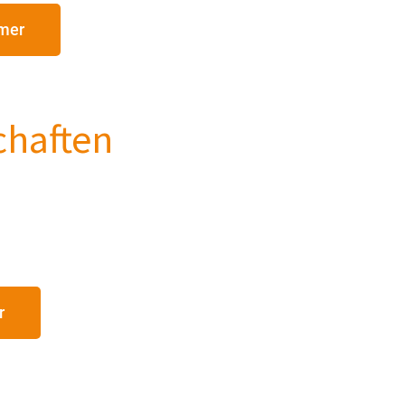
mmer
haften
r