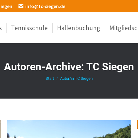
Siegen
info@tc-siegen.de
s
Tennisschule
Hallenbuchung
Mitgliedsc
Autoren-Archive:
TC Siegen
Sie befinden sich hier:
Start
Autor/in TC Siegen