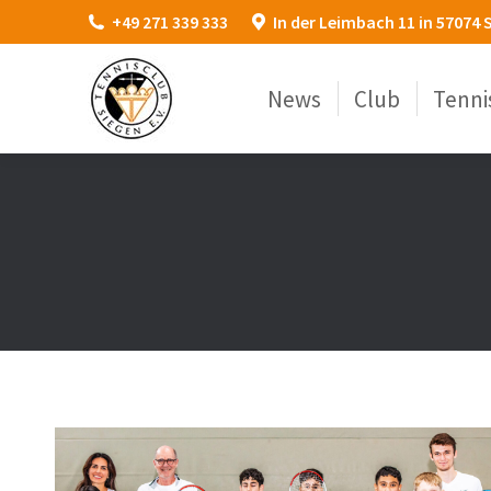
+49 271 339 333
In der Leimbach 11 in 57074 
News
Club
Tenni