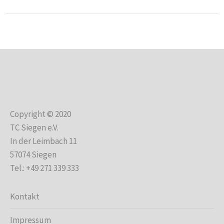
Copyright © 2020
TC Siegen e.V.
In der Leimbach 11
57074 Siegen
Tel.: +49 271 339 333
Kontakt
Impressum