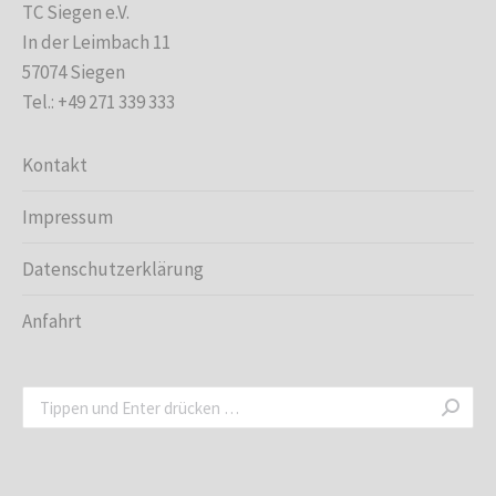
TC Siegen e.V.
In der Leimbach 11
57074 Siegen
Tel.: +49 271 339 333
Kontakt
Impressum
Datenschutzerklärung
Anfahrt