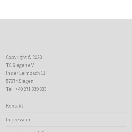
Copyright © 2020
TC Siegen e.V.
In der Leimbach 11
57074 Siegen
Tel.: +49 271 339 333
Kontakt
Impressum