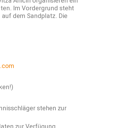
itza Anicin organisieren ein
rten. Im Vordergrund steht
l auf dem Sandplatz. Die
l.com
ken!)
nnisschläger stehen zur
daten zur Verfügung.