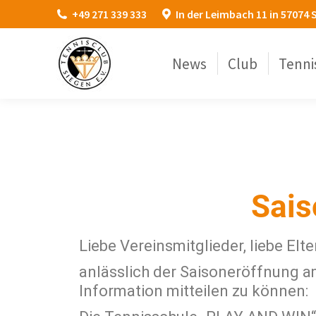
+49 271 339 333
In der Leimbach 11 in 57074 
News
Club
Tenni
Sais
Liebe Vereinsmitglieder, liebe Elter
anlässlich der Saisoneröffnung 
Information mitteilen zu können: