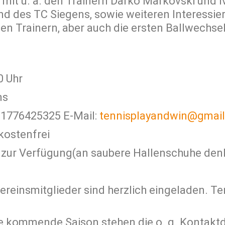
it u. a. den Trainern Darko Markovski und Iv
nd des TC Siegens, sowie weiteren Interessie
en Trainern, aber auch die ersten Ballwechse
0 Uhr
ns
01776425325 E-Mail:
tennisplayandwin@gmai
kostenfrei
t zur Verfügung(an saubere Hallenschuhe den
reinsmitglieder sind herzlich eingeladen. Te
ie kommende Saison stehen die o. g. Kontakt